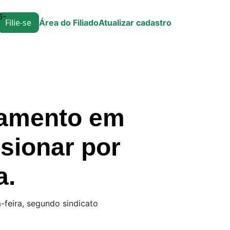
6-
Filie-se
Área do Filiado
Atualizar cadastro
pamento em
sionar por
a.
feira, segundo sindicato