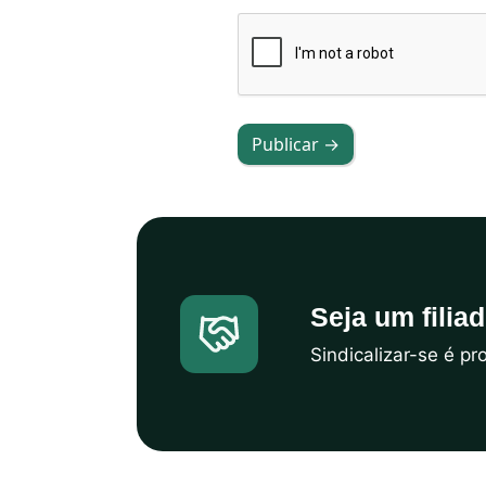
Publicar →
Seja um filia
Sindicalizar-se é p