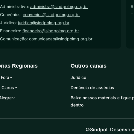
Administrativo:
administra@sindpolmg.org.br
R
–
 Convênios:
convenios@sindpolmg.org.br
Jurídico:
juridico@sindpolmg.org.br
Financeiro:
financeiro@sindpolmg.org.br
 Comunicação:
comunicacao@sindpolmg.org.br
orias Regionais
Outros canais
 Fora
Jurídico
 Claros
Denúncia de assédios
Alegre
Baixe nossos materiais e fique 
dentro
©Sindpol. Desenvolv