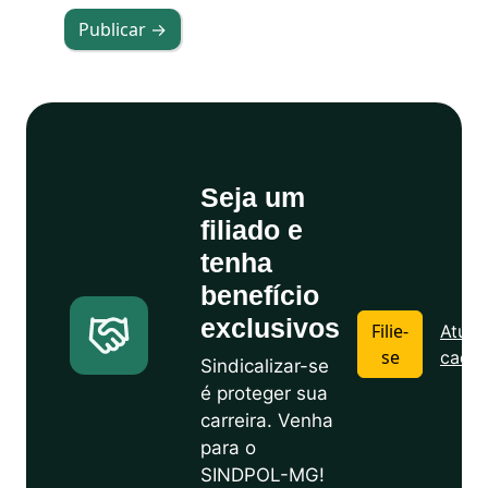
Publicar →
Seja um
filiado e
tenha
benefício
exclusivos
Filie-
Atuali
se
cadas
Sindicalizar-se
é proteger sua
carreira. Venha
para o
SINDPOL-MG!