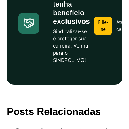
tenha
benefício
exclusivos
Filie-
Atuali
se
cadas
Sindicalizar-se
é proteger sua
carreira. Venha
para o
SINDPOL-MG!
Posts Relacionadas