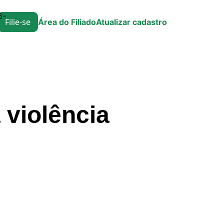
6-
Filie-se
Área do Filiado
Atualizar cadastro
 violência