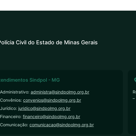
olícia Civil do Estado de Minas Gerais
tendimentos Sindpol - MG
Administrativo:
administra@sindpolmg.org.br
R
–
 Convênios:
convenios@sindpolmg.org.br
Jurídico:
juridico@sindpolmg.org.br
Financeiro:
financeiro@sindpolmg.org.br
 Comunicação:
comunicacao@sindpolmg.org.br