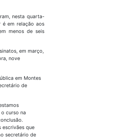
iram, nesta quarta-
r é em relação aos
 em menos de seis
ssinatos, em março,
ora, nove
Pública em Montes
ecretário de
 estamos
 o curso na
conclusão.
 escrivães que
ao secretário de