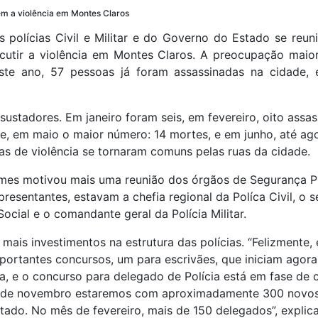
em a violência em Montes Claros
 polícias Civil e Militar e do Governo do Estado se reun
iscutir a violência em Montes Claros. A preocupação maio
este ano, 57 pessoas já foram assassinadas na cidade,
ustadores. Em janeiro foram seis, em fevereiro, oito assa
ze, em maio o maior número: 14 mortes, e em junho, até ag
as de violência se tornaram comuns pelas ruas da cidade.
imes motivou mais uma reunião dos órgãos de Segurança 
presentantes, estavam a chefia regional da Políca Civil, o s
ocial e o comandante geral da Polícia Militar.
 mais investimentos na estrutura das polícias. “Felizmente,
portantes concursos, um para escrivães, que iniciam agora
a, e o concurso para delegado de Polícia está em fase de 
s de novembro estaremos com aproximadamente 300 novos
tado. No mês de fevereiro, mais de 150 delegados”, explic