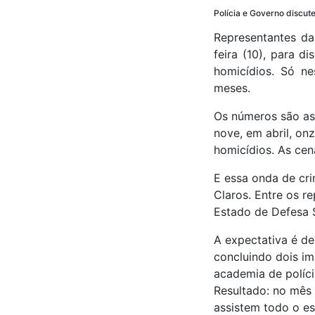
Polícia e Governo discut
Representantes das
feira (10), para d
homicídios. Só n
meses.
Os números são ass
nove, em abril, on
homicídios. As cen
E essa onda de cr
Claros. Entre os re
Estado de Defesa S
A expectativa é de
concluindo dois im
academia de políci
Resultado: no mê
assistem todo o es