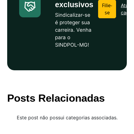
exclusivos
Filie-
Atuali
se
cadas
Sindicalizar-se
é proteger sua
carreira. Venha
para o
SINDPOL-MG!
Posts Relacionadas
Este post não possui categorias associadas.