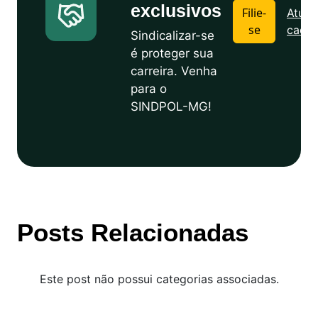
exclusivos
Filie-
Atuali
se
cadas
Sindicalizar-se
é proteger sua
carreira. Venha
para o
SINDPOL-MG!
Posts Relacionadas
Este post não possui categorias associadas.