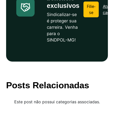
exclusivos
Filie-
Atuali
se
cadas
Sindicalizar-se
é proteger sua
carreira. Venha
para o
SINDPOL-MG!
Posts Relacionadas
Este post não possui categorias associadas.