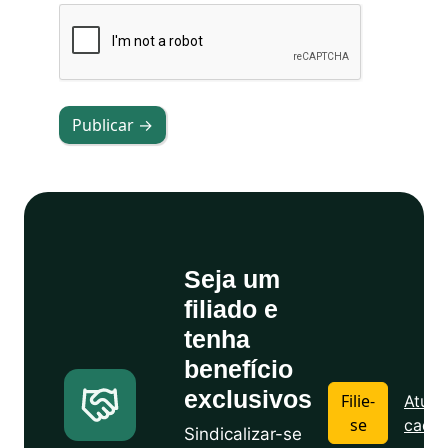
Publicar →
Seja um
filiado e
tenha
benefício
exclusivos
Filie-
Atuali
se
cadas
Sindicalizar-se