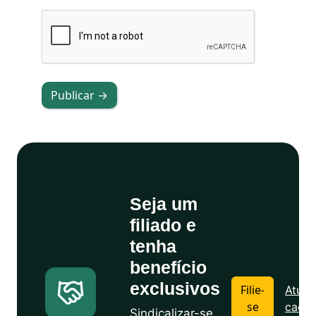
Publicar →
Seja um
filiado e
tenha
benefício
exclusivos
Filie-
Atuali
se
cadas
Sindicalizar-se