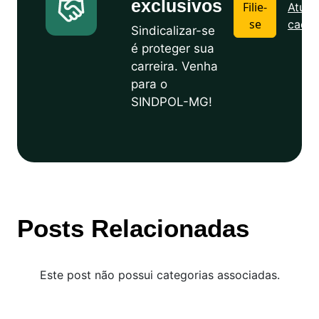
exclusivos
Filie-
Atuali
se
cadas
Sindicalizar-se
é proteger sua
carreira. Venha
para o
SINDPOL-MG!
Posts Relacionadas
Este post não possui categorias associadas.