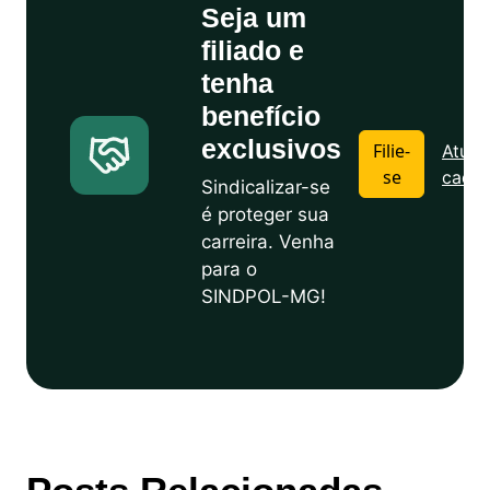
Seja um
filiado e
tenha
benefício
exclusivos
Filie-
Atuali
se
cadas
Sindicalizar-se
é proteger sua
carreira. Venha
para o
SINDPOL-MG!