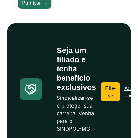
Publicar →
Seja um
filiado e
tenha
benefício
exclusivos
Filie-
Atuali
se
cadas
Sindicalizar-se
é proteger sua
carreira. Venha
para o
SINDPOL-MG!