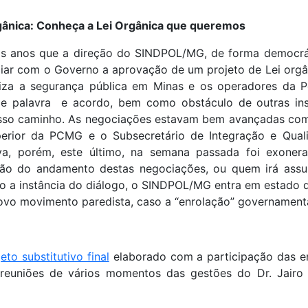
rgânica: Conheça a Lei Orgânica que queremos
is anos que a direção do SINDPOL/MG, de forma democrát
iar com o Governo a aprovação de um projeto de Lei orgâ
iza a segurança pública em Minas e os operadores da Pol
e palavra e acordo, bem como obstáculo de outras inst
sso caminho. As negociações estavam bem avançadas com
erior da PCMG e o Subsecretário de Integração e Qual
va, porém, este último, na semana passada foi exone
o do andamento destas negociações, ou quem irá assumi
 a instância do diálogo, o SINDPOL/MG entra em estado de
ovo movimento paredista, caso a “enrolação” governamenta
eto substitutivo final
elaborado com a participação das en
euniões de vários momentos das gestões do Dr. Jairo L