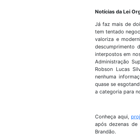
Notícias da Lei O
Já faz mais de do
tem tentado negoc
valoriza e modern
descumprimento d
interpostos em no
Administração Sup
Robson Lucas Sil
nenhuma informaçã
quase se esgotando
a categoria para n
Conheça aqui,
proj
após dezenas de r
Brandão.