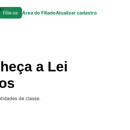
6-
Filie-se
Área do Filiado
Atualizar cadastro
heça a Lei
os
tidades de classe.