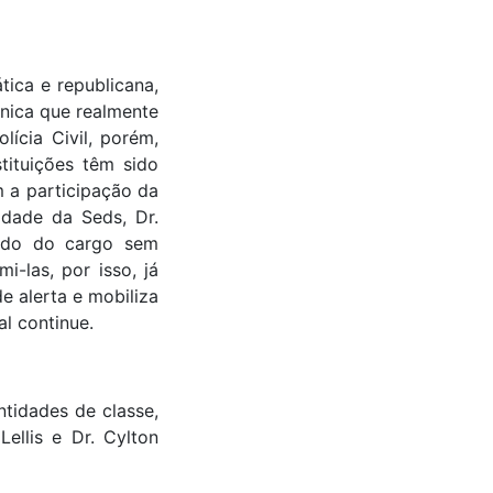
ica e republicana,
nica que realmente
ícia Civil, porém,
ituições têm sido
 a participação da
idade da Seds, Dr.
rado do cargo sem
-las, por isso, já
 alerta e mobiliza
l continue.
tidades de classe,
ellis e Dr. Cylton