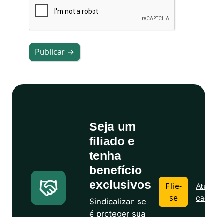
Publicar →
Seja um
filiado e
tenha
benefício
exclusivos
Filie-
Atuali
se
cadas
Sindicalizar-se
é proteger sua