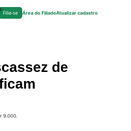
6-
Filie-se
Área do Filiado
Atualizar cadastro
scassez de
 ficam
r 9.000.