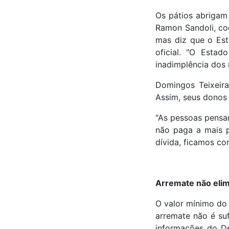
Os pátios abrigam
Ramon Sandoli, co
mas diz que o Esta
oficial. "O Esta
inadimplência dos m
Domingos Teixeira
Assim, seus donos 
"As pessoas pensam
não paga a mais p
dívida, ficamos com
Arremate não elimi
O valor mínimo do 
arremate não é suf
informações do De