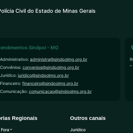
olícia Civil do Estado de Minas Gerais
tendimentos Sindpol - MG
Administrativo:
administra@sindpolmg.org.br
R
–
 Convênios:
convenios@sindpolmg.org.br
Jurídico:
juridico@sindpolmg.org.br
Financeiro:
financeiro@sindpolmg.org.br
 Comunicação:
comunicacao@sindpolmg.org.br
orias Regionais
Outros canais
 Fora
Jurídico