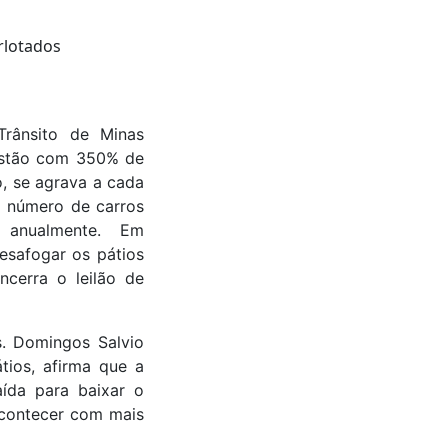
rânsito de Minas
 estão com 350% de
o, se agrava a cada
o número de carros
 anualmente. Em
esafogar os pátios
ncerra o leilão de
s. Domingos Salvio
tios, afirma que a
ída para baixar o
acontecer com mais