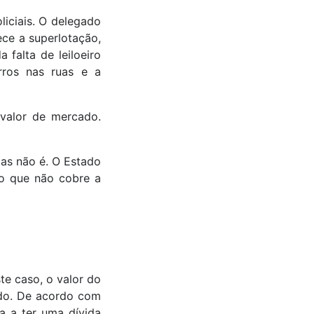
iciais. O delegado
ce a superlotação,
 falta de leiloeiro
rros nas ruas e a
 valor de mercado.
mas não é. O Estado
ço que não cobre a
te caso, o valor do
ado. De acordo com
a a ter uma dívida