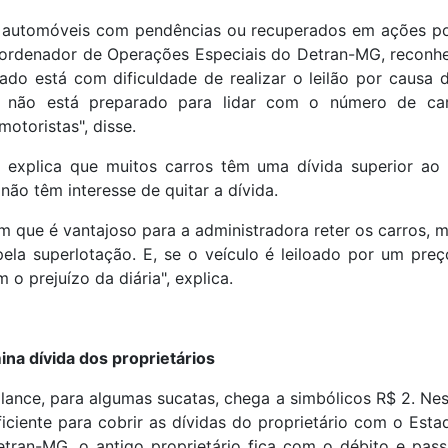
 automóveis com pendências ou recuperados em ações pol
ordenador de Operações Especiais do Detran-MG, reconhe
do está com dificuldade de realizar o leilão por causa da
do não está preparado para lidar com o número de ca
otoristas", disse.
 explica que muitos carros têm uma dívida superior ao
não têm interesse de quitar a dívida.
 que é vantajoso para a administradora reter os carros, 
ela superlotação. E, se o veículo é leiloado por um pre
 o prejuízo da diária", explica.
na dívida dos proprietários
lance, para algumas sucatas, chega a simbólicos R$ 2. Nes
iciente para cobrir as dívidas do proprietário com o Est
tran-MG, o antigo proprietário fica com o débito e pass