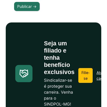
Publicar →
Seja um
filiado e
tenha
benefício
exclusivos
Filie-
Atuali
se
cadas
Sindicalizar-se
é proteger sua
carreira. Venha
para o
SINDPOL-MG!