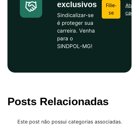
exclusivos
Filie-
Atuali
se
cadas
Sindicalizar-se
é proteger sua
carreira. Venha
para o
SINDPOL-MG!
Posts Relacionadas
Este post não possui categorias associadas.