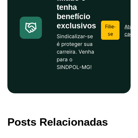
tenha
benefício
exclusivos
Filie-
Atuali
se
cadas
Sindicalizar-se
é proteger sua
carreira. Venha
para o
SINDPOL-MG!
Posts Relacionadas