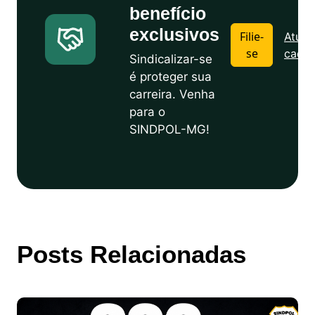
benefício
exclusivos
Filie-
Atuali
se
cadas
Sindicalizar-se
é proteger sua
carreira. Venha
para o
SINDPOL-MG!
Posts Relacionadas