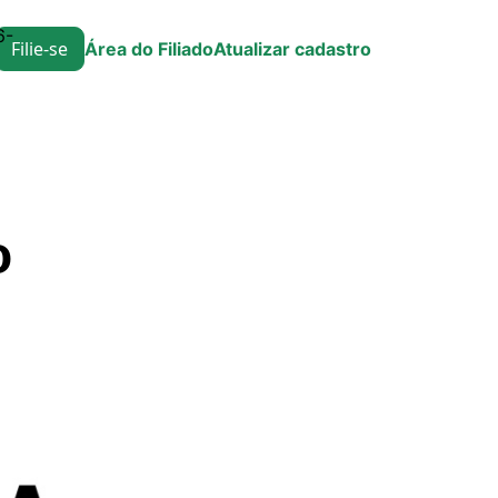
6-
Filie-se
Área do Filiado
Atualizar cadastro
o