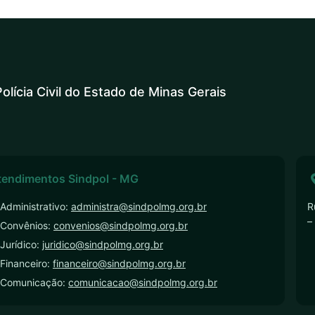
olícia Civil do Estado de Minas Gerais
tendimentos Sindpol - MG
Administrativo:
administra@sindpolmg.org.br
R
–
 Convênios:
convenios@sindpolmg.org.br
Jurídico:
juridico@sindpolmg.org.br
Financeiro:
financeiro@sindpolmg.org.br
 Comunicação:
comunicacao@sindpolmg.org.br