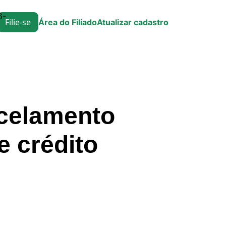
6-
Filie-se
Área do Filiado
Atualizar cadastro
ncelamento
e crédito