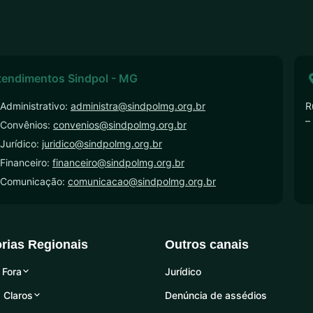
tendimentos Sindpol - MG
Administrativo:
administra@sindpolmg.org.br
R
–
 Convênios:
convenios@sindpolmg.org.br
Jurídico:
juridico@sindpolmg.org.br
Financeiro:
financeiro@sindpolmg.org.br
 Comunicação:
comunicacao@sindpolmg.org.br
orias Regionais
Outros canais
 Fora
Jurídico
 Claros
Denúncia de assédios