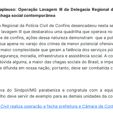
aplauso: Operação Lavagem III da Delegacia Regional 
chaga social contemporânea
a Regional da Polícia Civil de Confins desencadeou nesta
lavagem III que desbaratou uma quadrilha que operava no 
e de confins, ações dessa natureza demonstram que a polic
tua apena no varejo dos crimes de menor potencial ofensi
 maior complexidade que geram a falência dos serviços pú
egurança, moradia, infraestrutura e assistência social. A 
dúvida alguma, a maior das chagas sociais do Brasil, e imp
e difunda em nossa nação, portanto, deve ser combatida 
iva do Sindpol/MG parabeniza e congratula com a equip
alho deve servir de exemplo para as demais unidades da c
a Civil realiza operação e fecha prefeitura e Câmara de Con