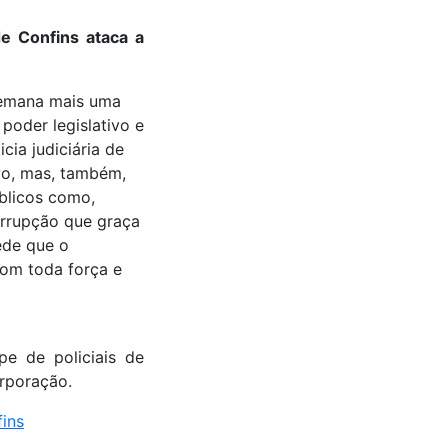
de Confins ataca a
 semana mais uma
poder legislativo e
ia judiciária de
vo, mas, também,
blicos como,
corrupção que graça
ede que o
com toda força e
e de policiais de
orporação.
fins