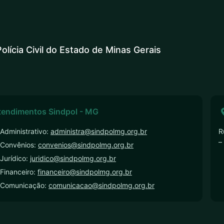
olícia Civil do Estado de Minas Gerais
tendimentos Sindpol - MG
Administrativo:
administra@sindpolmg.org.br
R
–
 Convênios:
convenios@sindpolmg.org.br
Jurídico:
juridico@sindpolmg.org.br
Financeiro:
financeiro@sindpolmg.org.br
 Comunicação:
comunicacao@sindpolmg.org.br