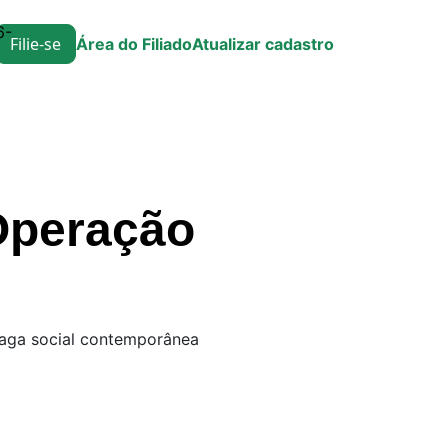
6-
Filie-se
Área do Filiado
Atualizar cadastro
 Operação
haga social contemporânea