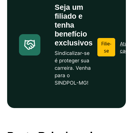
Seja um
filiado e
tenha
benefício
exclusivos
Filie-
Atuali
se
cadas
Sindicalizar-se
é proteger sua
carreira. Venha
para o
SINDPOL-MG!