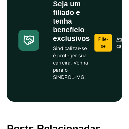
Seja um
filiado e
tenha
benefício
exclusivos
Filie-
Atuali
se
cadas
Sindicalizar-se
é proteger sua
carreira. Venha
para o
SINDPOL-MG!
Posts Relacionadas