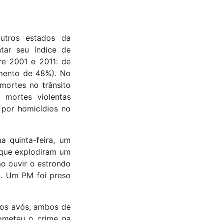
tros estados da
tar seu índice de
re 2001 e 2011: de
imento de 48%). No
mortes no trânsito
 mortes violentas
 por homicídios no
a quinta-feira, um
s que explodiram um
ao ouvir o estrondo
to. Um PM foi preso
 os avós, ambos de
cometeu o crime na