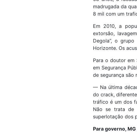
madrugada da quar
8 mil com um trafi
Em 2010, a popu
extorsão, lavage
Degola”, o grupo
Horizonte. Os acus
Para o doutor em 
em Segurança Públi
de segurança são r
— Na última décad
do crack, diferent
tráfico é um dos f
Não se trata de 
superlotação dos p
Para governo, MG 