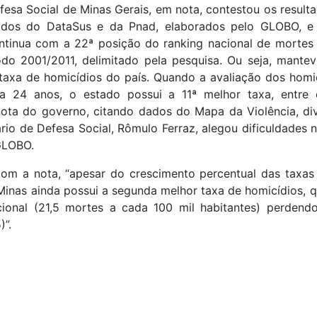
fesa Social de Minas Gerais, em nota, contestou os resul
dos do DataSus e da Pnad, elaborados pelo GLOBO, e a
ontinua com a 22ª posição do ranking nacional de mortes 
odo 2001/2011, delimitado pela pesquisa. Ou seja, mantev
taxa de homicídios do país. Quando a avaliação dos homic
a 24 anos, o estado possui a 11ª melhor taxa, entre
 nota do governo, citando dados do Mapa da Violência, d
rio de Defesa Social, Rômulo Ferraz, alegou dificuldades
GLOBO.
om a nota, “apesar do crescimento percentual das taxas
Minas ainda possui a segunda melhor taxa de homicídios, 
ional (21,5 mortes a cada 100 mil habitantes) perden
)”.