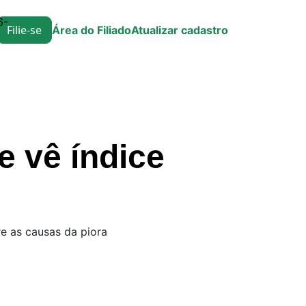
6-
Filie-se
Área do Filiado
Atualizar cadastro
e vê índice
re as causas da piora