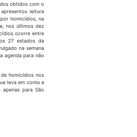
tados obtidos com o
presentou leitura
por homicídios, na
e, nos últimos dez
ídios ocorre entre
 os 27 estados da
ivulgado na semana
 na agenda para não
 de homicídios nos
que leva em conta a
do apenas para São