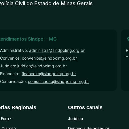
olícia Civil do Estado de Minas Gerais
tendimentos Sindpol - MG
Administrativo:
administra@sindpolmg.org.br
R
–
 Convênios:
convenios@sindpolmg.org.br
Jurídico:
juridico@sindpolmg.org.br
Financeiro:
financeiro@sindpolmg.org.br
 Comunicação:
comunicacao@sindpolmg.org.br
orias Regionais
Outros canais
 Fora
Jurídico
 Claros
Denúncia de assédios