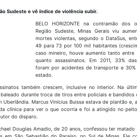
o Sudeste e vê índice de violência subir.
BELO HORIZONTE na contramão dos ou
Região Sudeste, Minas Gerais viu aumen
mortes violentas, segundo o DataSus, ent
49 para 73 por 100 mil habitantes (cresc
caso mineiro, houve aumento tanto entre 
quanto assassinatos. Em 2011, 33% das
foram por acidentes de transporte e 30%
estado.
sinatos também crescem, inclusive no interior. Na últim
 baleado durante troca de tiros entre policiais e bandido
m Uberlândia. Marcus Vinícius Buissa estava de plantão e, 
da clínica para ver o que ocorria e foi a atingido no pei
autor do disparo.
hael Douglas Amadio, de 20 anos, confessou ter matado
s em São Sebastião do Paraíso, no Sul de Minas. Ele 