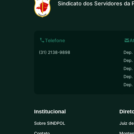
Sindicato dos Servidores da P
Telefone
A
(31) 2138-9898
Dep. 
Dep.
Dep. 
Dep. 
Dep.
Institucional
Diret
Sobre SINDPOL
Juiz de
Contato
Montes