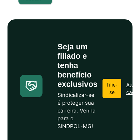
Seja um
filiado e
tenha
benefício
exclusivos
Filie-
Atuali
se
cadas
Sindicalizar-se
é proteger sua
carreira. Venha
para o
SINDPOL-MG!