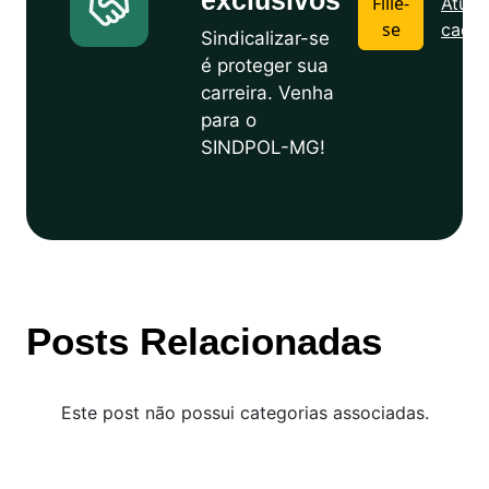
exclusivos
Filie-
Atuali
se
cadas
Sindicalizar-se
é proteger sua
carreira. Venha
para o
SINDPOL-MG!
Posts Relacionadas
Este post não possui categorias associadas.