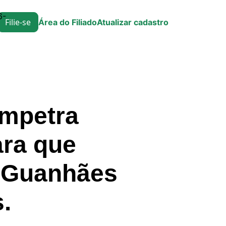
6-
Filie-se
Área do Filiado
Atualizar cadastro
impetra
ra que
e Guanhães
.