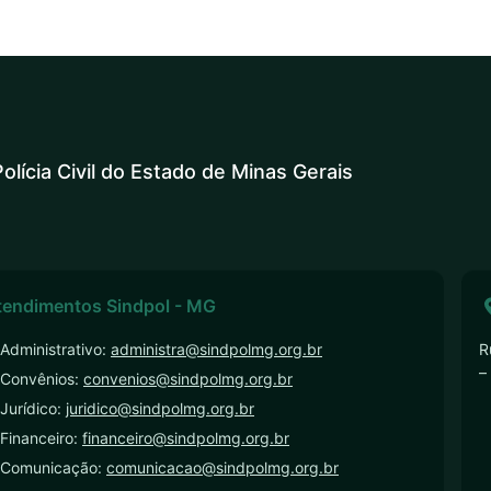
olícia Civil do Estado de Minas Gerais
tendimentos Sindpol - MG
Administrativo:
administra@sindpolmg.org.br
R
–
 Convênios:
convenios@sindpolmg.org.br
Jurídico:
juridico@sindpolmg.org.br
Financeiro:
financeiro@sindpolmg.org.br
 Comunicação:
comunicacao@sindpolmg.org.br