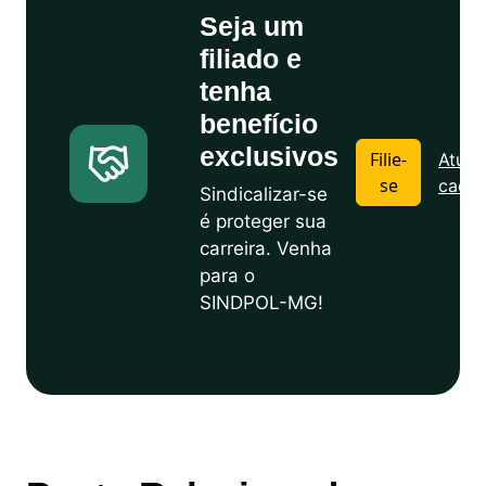
Seja um
filiado e
tenha
benefício
exclusivos
Filie-
Atuali
se
cadas
Sindicalizar-se
é proteger sua
carreira. Venha
para o
SINDPOL-MG!