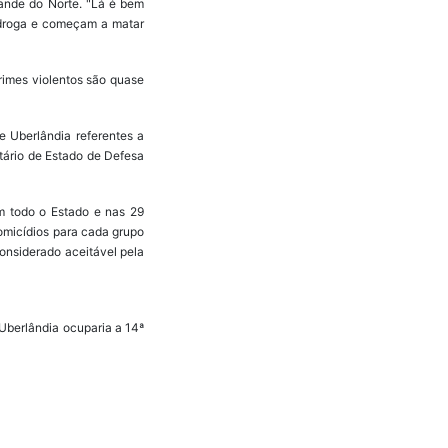
Grande do Norte. "Lá é bem
 droga e começam a matar
crimes violentos são quase
e Uberlândia referentes a
etário de Estado de Defesa
em todo o Estado e nas 29
homicídios para cada grupo
considerado aceitável pela
Uberlândia ocuparia a 14ª