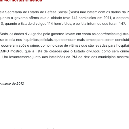
la Secretaria de Estado de Defesa Social (Seds) não batem com os dados da Pol
quanto o governo afirma que a cidade teve 141 homicídios em 2011, a corpor
 quando o Estado divulgou 114 homicídios, e polícia informou que foram 147.
eds, os dados divulgados pelo governo levam em conta as ocorrências registrada
l se baseia nos inquéritos policiais, que demoram mais tempo para serem concluíd
 ocorreram após o crime, como no caso de vítimas que são levadas para hospitai
MPO mostrou que a lista de cidades que o Estado divulgou como sem crime
e. Um levantamento junto aos batalhões da PM de dez dos municípios mostro
e março de 2012