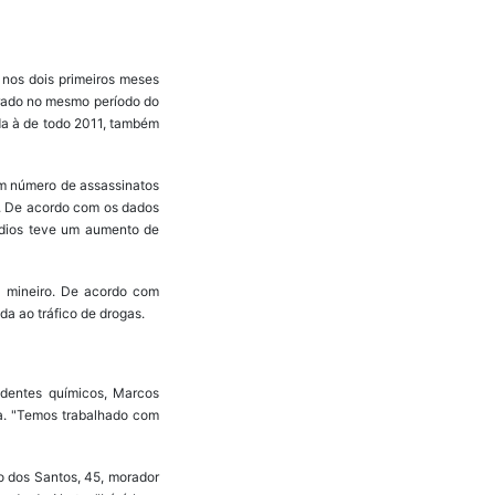
s nos dois primeiros meses
trado no mesmo período do
da à de todo 2011, também
em número de assassinatos
%. De acordo com os dados
ídios teve um aumento de
o mineiro. De acordo com
da ao tráfico de drogas.
ndentes químicos, Marcos
ia. "Temos trabalhado com
o dos Santos, 45, morador