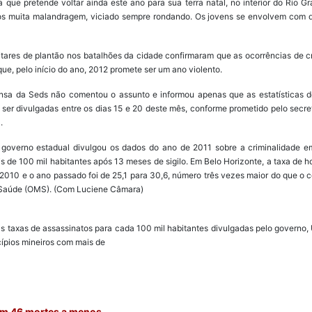
a que pretende voltar ainda este ano para sua terra natal, no interior do Rio 
emos muita malandragem, viciado sempre rondando. Os jovens se envolvem com
litares de plantão nos batalhões da cidade confirmaram que as ocorrências de 
que, pelo início do ano, 2012 promete ser um ano violento.
nsa da Seds não comentou o assunto e informou apenas que as estatísticas d
 ser divulgadas entre os dias 15 e 20 deste mês, conforme prometido pelo secr
.
o governo estadual divulgou os dados do ano de 2011 sobre a criminalidade 
 de 100 mil habitantes após 13 meses de sigilo. Em Belo Horizonte, a taxa de 
2010 e o ano passado foi de 25,1 para 30,6, número três vezes maior do que o 
Saúde (OMS). (Com Luciene Câmara)
s taxas de assassinatos para cada 100 mil habitantes divulgadas pelo governo, 
cípios mineiros com mais de
em 46 mortes a menos