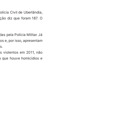
ícia Civil de Uberlândia,
ação diz que foram 187. O
s pela Polícia Militar. Já
os e, por isso, apresentam
s.
s violentos em 2011, não
u que houve homicídios e