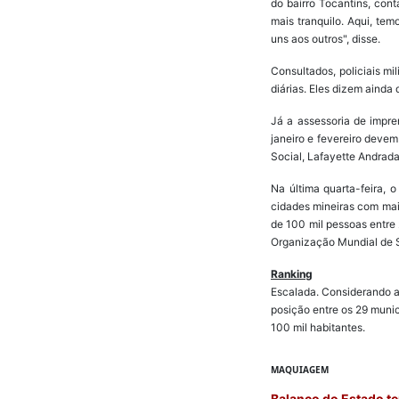
do bairro Tocantins, cont
mais tranquilo. Aqui, t
uns aos outros", disse.
Consultados, policiais mi
diárias. Eles dizem ainda 
Já a assessoria de impre
janeiro e fevereiro devem
Social, Lafayette Andrada
Na última quarta-feira, 
cidades mineiras com mais
de 100 mil pessoas entre 
Organização Mundial de 
Ranking
Escalada. Considerando a
posição entre os 29 muni
100 mil habitantes.
MAQUIAGEM
Balanço do Estado t