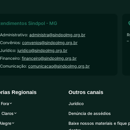
tendimentos Sindpol - MG
Administrativo:
administra@sindpolmg.org.br
R
–
 Convênios:
convenios@sindpolmg.org.br
Jurídico:
juridico@sindpolmg.org.br
Financeiro:
financeiro@sindpolmg.org.br
 Comunicação:
comunicacao@sindpolmg.org.br
orias Regionais
Outros canais
 Fora
Jurídico
 Claros
Denúncia de assédios
Alegre
Baixe nossos materiais e fique 