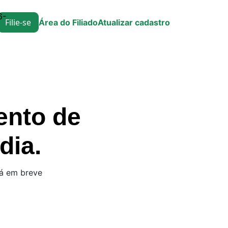
6-
Filie-se
Área do Filiado
Atualizar cadastro
ento de
dia.
rá em breve