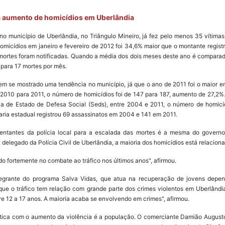
ra aumento de homicídios em Uberlândia
no município de Uberlândia, no Triângulo Mineiro, já fez pelo menos 35 vítima
omicídios em janeiro e fevereiro de 2012 foi 34,6% maior que o montante regis
ortes foram notificadas. Quando a média dos dois meses deste ano é compara
 para 17 mortes por mês.
em se mostrado uma tendência no município, já que o ano de 2011 foi o maior 
e 2010 para 2011, o número de homicídios foi de 147 para 187, aumento de 27,2
ria de Estado de Defesa Social (Seds), entre 2004 e 2011, o número de homic
aria estadual registrou 69 assassinatos em 2004 e 141 em 2011.
resentantes da polícia local para a escalada das mortes é a mesma do govern
delegado da Polícia Civil de Uberlândia, a maioria dos homicídios está relaciona
o fortemente no combate ao tráfico nos últimos anos", afirmou.
egrante do programa Salva Vidas, que atua na recuperação de jovens depe
ue o tráfico tem relação com grande parte dos crimes violentos em Uberlând
e 12 a 17 anos. A maioria acaba se envolvendo em crimes", afirmou.
ática com o aumento da violência é a população. O comerciante Damião August