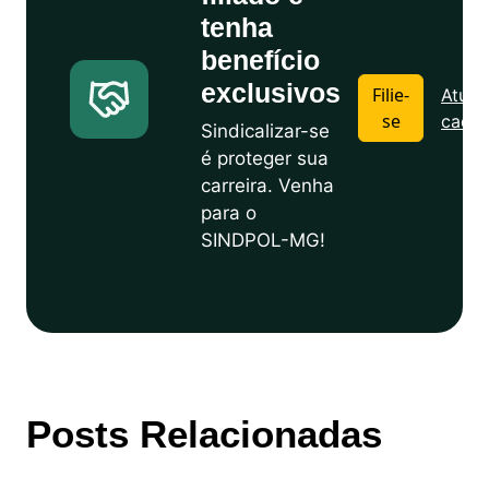
tenha
benefício
exclusivos
Filie-
Atuali
se
cadas
Sindicalizar-se
é proteger sua
carreira. Venha
para o
SINDPOL-MG!
Posts Relacionadas