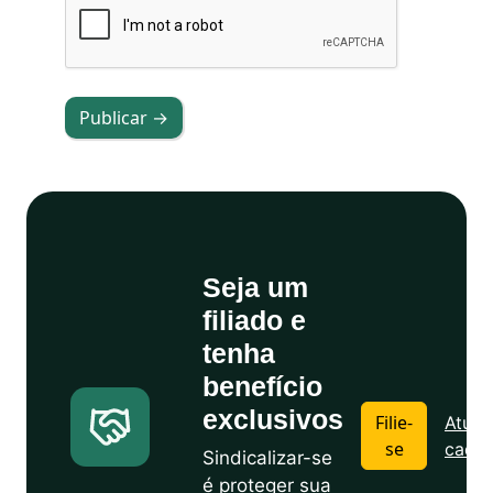
Publicar →
Seja um
filiado e
tenha
benefício
exclusivos
Filie-
Atuali
se
cadas
Sindicalizar-se
é proteger sua