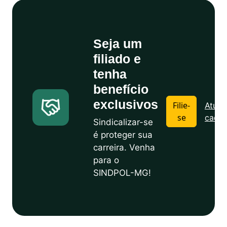
Seja um
filiado e
tenha
benefício
exclusivos
Filie-
Atuali
se
cadas
Sindicalizar-se
é proteger sua
carreira. Venha
para o
SINDPOL-MG!