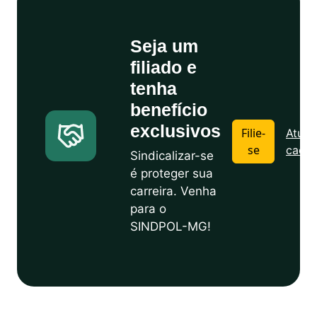
Seja um
filiado e
tenha
benefício
exclusivos
Filie-
Atuali
se
cadas
Sindicalizar-se
é proteger sua
carreira. Venha
para o
SINDPOL-MG!