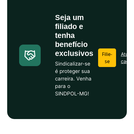
Seja um
filiado e
tenha
benefício
exclusivos
Filie-
Atuali
se
cadas
Sindicalizar-se
é proteger sua
carreira. Venha
para o
SINDPOL-MG!