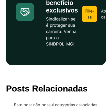
benefício
exclusivos
Filie-
Atuali
se
cadas
Sindicalizar-se
é proteger sua
carreira. Venha
para o
SINDPOL-MG!
Posts Relacionadas
Este post não possui categorias associadas.