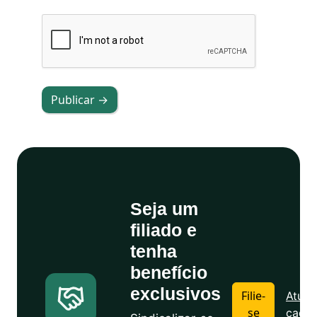
Publicar →
Seja um
filiado e
tenha
benefício
exclusivos
Filie-
Atuali
se
cadas