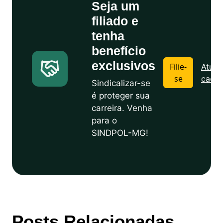
Seja um
filiado e
tenha
benefício
exclusivos
Filie-
Atuali
se
cadas
Sindicalizar-se
é proteger sua
carreira. Venha
para o
SINDPOL-MG!
Posts Relacionadas