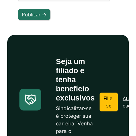
Publicar →
Seja um
filiado e
tenha
benefício
exclusivos
Filie-
Atuali
se
cadas
Sindicalizar-se
é proteger sua
carreira. Venha
para o