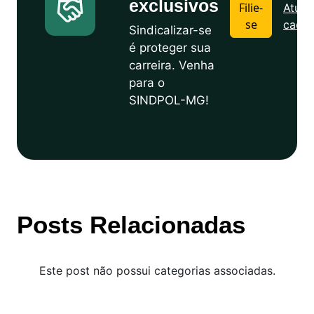
exclusivos
Filie-
Atuali
se
cadas
Sindicalizar-se
é proteger sua
carreira. Venha
para o
SINDPOL-MG!
Posts Relacionadas
Este post não possui categorias associadas.