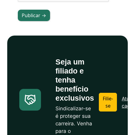
Publicar →
Seja um
filiado e
tenha
benefício
exclusivos
Filie-
Atuali
se
cadas
Sindicalizar-se
é proteger sua
carreira. Venha
para o