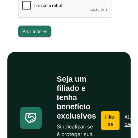
Publicar →
Seja um
filiado e
tenha
benefício
exclusivos
Filie-
Atuali
se
cadas
Sindicalizar-se
é proteger sua