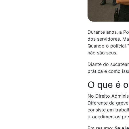
Durante anos, a Po
dos servidores. Ma
Quando o policial 
não são seus.
Diante do sucatea
prática e como isso
O que é o
No Direito Adminis
Diferente da greve
consiste em traba
procedimentos prev
Em resumo:
Se a l