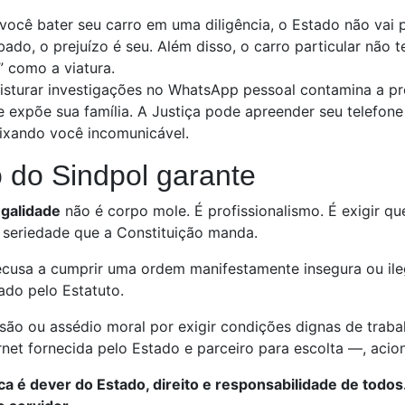
você bater seu carro em uma diligência, o Estado não vai 
bado, o prejuízo é seu. Além disso, o carro particular não t
” como a viatura.
sturar investigações no WhatsApp pessoal contamina a pr
e expõe sua família. A Justiça pode apreender seu telefone
eixando você incomunicável.
o do Sindpol garante
egalidade
não é corpo mole. É profissionalismo. É exigir que 
 seriedade que a Constituição manda.
recusa a cumprir uma ordem manifestamente insegura ou ileg
ado pelo Estatuto.
ssão ou assédio moral por exigir condições dignas de tra
ternet fornecida pelo Estado e parceiro para escolta —, aci
a é dever do Estado, direito e responsabilidade de todos