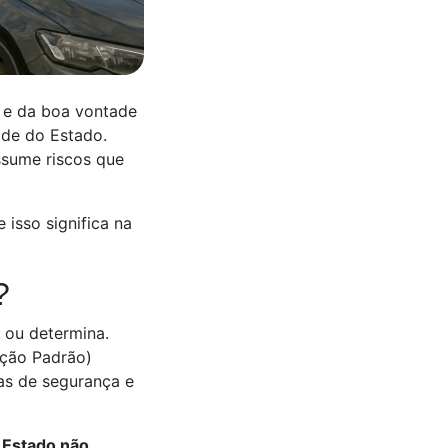
” e da boa vontade
ade do Estado.
ssume riscos que
 isso significa na
?
a ou determina.
ção Padrão)
as de segurança e
 Estado não