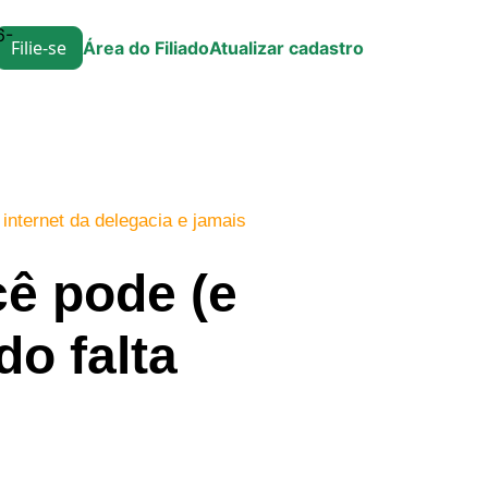
6-
Filie-se
Área do Filiado
Atualizar cadastro
internet da delegacia e jamais
cê pode (e
do falta