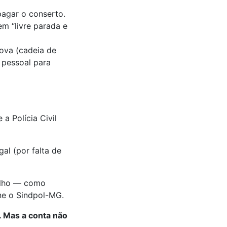
pagar o conserto.
em “livre parada e
ova (cadeia de
 pessoal para
a Polícia Civil
al (por falta de
balho — como
one o Sindpol-MG.
. Mas a conta não