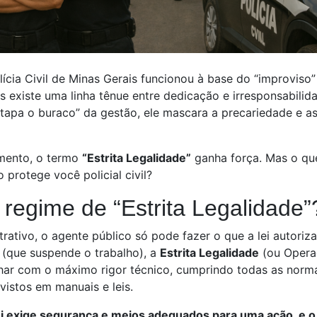
lícia Civil de Minas Gerais funcionou à base do “improviso
s existe uma linha tênue entre dedicação e irresponsabilid
“tapa o buraco” da gestão, ele mascara a precariedade e a
mento, o termo
“Estrita Legalidade”
ganha força. Mas o que
 protege você policial civil?
 regime de “Estrita Legalidade”
trativo, o agente público só pode fazer o que a lei autoriz
 (que suspende o trabalho), a
Estrita Legalidade
(ou Opera
lhar com o máximo rigor técnico, cumprindo todas as norm
istos em manuais e leis.
ei exige segurança e meios adequados para uma ação, e o