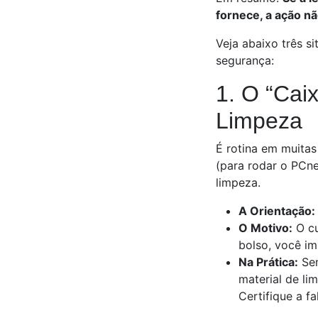
fornece, a ação nã
Veja abaixo três 
segurança:
1. O “Caix
Limpeza
É rotina em muitas
(para rodar o PCne
limpeza.
A Orientação:
O Motivo:
O cu
bolso, você im
Na Prática:
Sem
material de li
Certifique a f