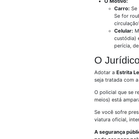
O Motivo:
Carro:
Se 
Se for rou
circulação
Celular:
Mi
custódia) 
perícia, d
O Jurídic
Adotar a
Estrita L
seja tratada com a
O policial que se 
meios) está ampar
Se você sofre pre
viatura oficial, in
A segurança públic