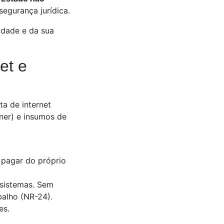
segurança jurídica.
idade e da sua
et e
ta de internet
oner) e insumos de
 pagar do próprio
 sistemas. Sem
balho (NR-24).
es.