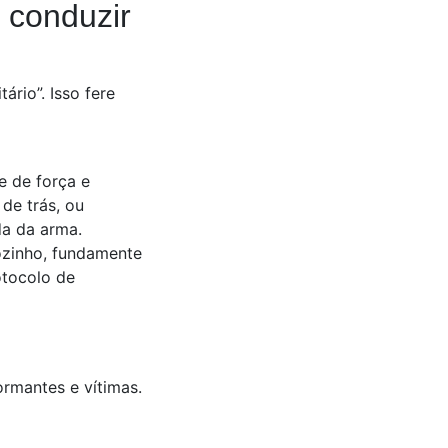
u conduzir
ário”. Isso fere
e de força e
de trás, ou
da da arma.
ozinho, fundamente
rotocolo de
ormantes e vítimas.