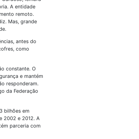
ria. A entidade
amento remoto.
diz. Mas, grande
de.
ências, antes do
cofres, como
ão constante. O
egurança e mantém
não responderam.
rgo da Federação
,3 bilhões em
e 2002 e 2012. A
ntém parceria com