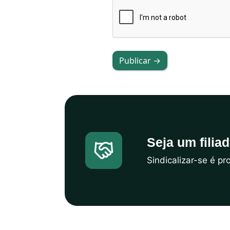
Publicar →
Seja um filia
Sindicalizar-se é p