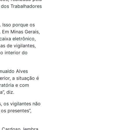
 dos Trabalhadores
. Isso porque os
 Em Minas Gerais,
caixa eletrônico,
s de vigilantes,
o interior do
mualdo Alves
rior, a situação é
iratória e com
”, diz.
 os vigilantes não
os presentes”,
o Cardoso, lembra