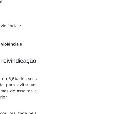
em
violência e
 reivindicação
, ou 5,6% dos seus
nte para evitar um
timas de assaltos a
ior.
os, realizada pela