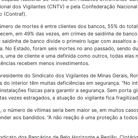
onal dos Vigilantes (CNTV) e pela Confederação Nacional
 (Contraf).
úmero de mortes é entre clientes dos bancos, 55% do total
tecem, em 49% das vezes, em crimes de saidinha de banco.
e: saidinha de banco divide o primeiro lugar com assaltos a 
. No Estado, foram seis mortes no ano passado, sendo dua
s, uma de cliente e uma definida como outros, todas elas n
gências recebem menos investimentos.
esidente do Sindicato dos Vigilantes de Minas Gerais, Ro
s do interior têm muitas deficiências em segurança. “No inte
 instalações físicas para garantir a segurança. Sem porta g
s vezes estragados, a atuação do vigilante fica fragilizada
 o número de vítimas seria bem maior se, em muitos casos,
nder aos bandidos. “A não reação é uma proteção a todos 
ndicato dos Bancários de Belo Horizonte e Região, Clotári