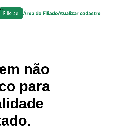
6-
Filie-se
Área do Filiado
Atualizar cadastro
 em não
ico para
alidade
tado.