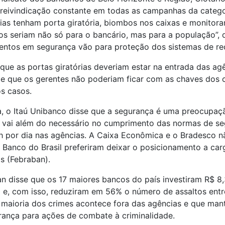
 reivindicação constante em todas as campanhas da catego
ias tenham porta giratória, biombos nos caixas e monitor
os seriam não só para o bancário, mas para a população”, 
mentos em segurança vão para proteção dos sistemas de re
que as portas giratórias deveriam estar na entrada das ag
 e que os gerentes não poderiam ficar com as chaves dos 
s casos.
, o Itaú Unibanco disse que a segurança é uma preocupaç
 vai além do necessário no cumprimento das normas de s
 por dia nas agências. A Caixa Econômica e o Bradesco 
 Banco do Brasil preferiram deixar o posicionamento a ca
os (Febraban).
n disse que os 17 maiores bancos do país investiram R$ 8
 e, com isso, reduziram em 56% o número de assaltos entr
a maioria dos crimes acontece fora das agências e que ma
rança para ações de combate à criminalidade.