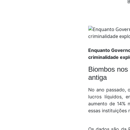
B
Enquanto Governo 
criminalidade exp
Biombos nos c
antiga
No ano passado, o
lucros líquidos, 
aumento de 14% nos
essas instituições
Os dados são da P