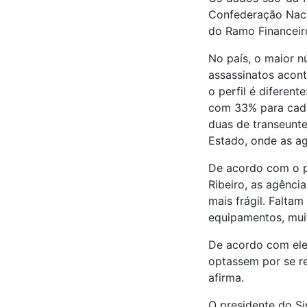
Confederação Naci
do Ramo Financeiro
No país, o maior n
assassinatos acon
o perfil é diferent
com 33% para cada
duas de transeunte
Estado, onde as a
De acordo com o pr
Ribeiro, as agência
mais frágil. Faltam
equipamentos, muita
De acordo com ele,
optassem por se re
afirma.
O presidente do Si