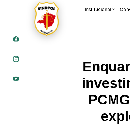
Institucional
Con
Enquan
investi
PCMG, 
expl