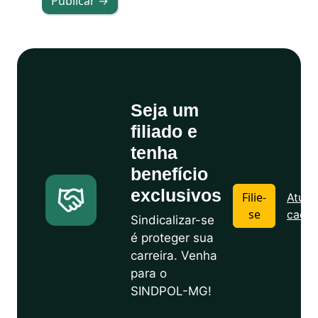
Publicar →
Seja um
filiado e
tenha
benefício
exclusivos
Filie-
Atuali
se
cadas
Sindicalizar-se
é proteger sua
carreira. Venha
para o
SINDPOL-MG!