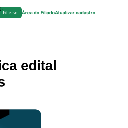
6-
Filie-se
Área do Filiado
Atualizar cadastro
ca edital
s