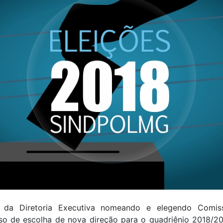
 da Diretoria Executiva nomeando e elegendo Comiss
so de escolha de nova direção para o quadriênio 2018/2