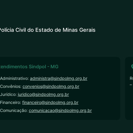
olícia Civil do Estado de Minas Gerais
tendimentos Sindpol - MG
Administrativo:
administra@sindpolmg.org.br
R
–
 Convênios:
convenios@sindpolmg.org.br
Jurídico:
juridico@sindpolmg.org.br
Financeiro:
financeiro@sindpolmg.org.br
 Comunicação:
comunicacao@sindpolmg.org.br