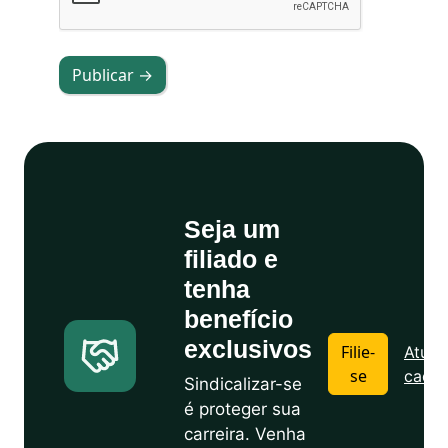
Publicar →
Seja um
filiado e
tenha
benefício
exclusivos
Filie-
Atuali
se
cadas
Sindicalizar-se
é proteger sua
carreira. Venha