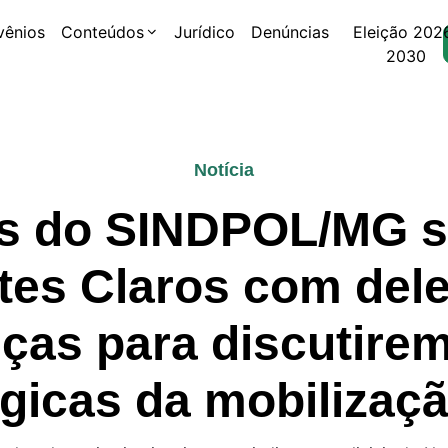
vênios
Conteúdos
Jurídico
Denúncias
Eleição 202
2030
Notícia
es do SINDPOL/MG 
es Claros com del
nças para discutire
égicas da mobilizaçã