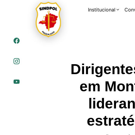
Institucional
Con
Dirigent
em Mont
lidera
estrat