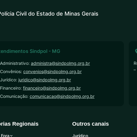
olícia Civil do Estado de Minas Gerais
tendimentos Sindpol - MG
Administrativo:
administra@sindpolmg.org.br
R
–
 Convênios:
convenios@sindpolmg.org.br
Jurídico:
juridico@sindpolmg.org.br
Financeiro:
financeiro@sindpolmg.org.br
 Comunicação:
comunicacao@sindpolmg.org.br
orias Regionais
Outros canais
 Fora
Jurídico