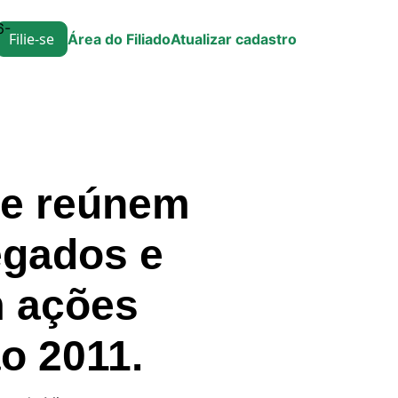
6-
Filie-se
Área do Filiado
Atualizar cadastro
se reúnem
egados e
m ações
o 2011.