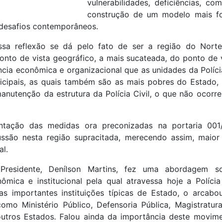
vulnerabilidades, deficiências, co
construção de um modelo mais fo
desafios contemporâneos.
ssa reflexão se dá pelo fato de ser a região do Nort
nto de vista geográfico, a mais sucateada, do ponto de v
ia econômica e organizacional que as unidades da Polícia
nicipais, as quais também são as mais pobres do Estado,
anutenção da estrutura da Polícia Civil, o que não ocorr
antação das medidas ora preconizadas na portaria 001/
ssão nesta região supracitada, merecendo assim, maio
al.
Presidente, Denílson Martins, fez uma abordagem so
nômica e institucional pela qual atravessa hoje a Políci
as importantes instituições típicas de Estado, o arcab
como Ministério Público, Defensoria Pública, Magistratura
outros Estados. Falou ainda da importância deste movimen