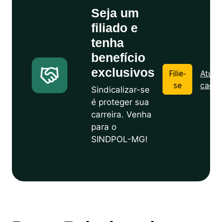
Seja um
filiado e
tenha
benefício
exclusivos
Filie-
Atuali
se
cadas
Sindicalizar-se
é proteger sua
carreira. Venha
para o
SINDPOL-MG!