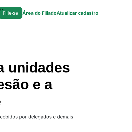
6-
Filie-se
Área do Filiado
Atualizar cadastro
a unidades
esão e a
e
recebidos por delegados e demais