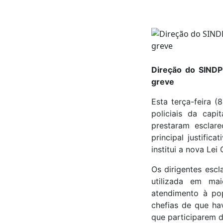
Direção do SINDPO
greve
Esta terça-feira 
policiais da capi
prestaram esclar
principal justific
institui a nova Lei 
Os dirigentes esc
utilizada em mai
atendimento à po
chefias de que ha
que participarem d